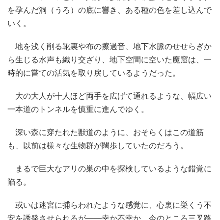
を孕んだ洞（うろ）の底に響き、ある種の色を差し込んで
いく。
地を浅く削る靴裏や布の擦過音、地下水脈のせせらぎか
ら生じる水声も織り交ざり、地下空間に空いた魔窟は、一
時的に嘗ての活気を取り戻しているようだった。
大の大人が十人ほど両手を広げて通れるような、幅広い
一本道のトンネルを慎重に進んでゆく。
深い森に穿たれた獣道のように、おそらくはこの道筋
も、以前は様々な生物群が闊歩していたのだろう。
まるで巨大なアリの巣の中を探検しているような錯覚に
陥る。
或いは迷宮に捕らわれたような感覚に、心裏に巣くう不
安を誘発させられるが――幸か不幸か、今のところ三叉路