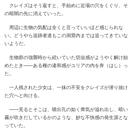
クレイズはそう返すと、手始めに近場の穴をくぐり、そ
の暗闇の先に消えていった。
周辺に生物の気配は全くと言っていいほど感じられな
い。どうやら追跡者達もこの洞窟内までは追ってきていな
いようだ。
生物群の強襲時から続いていた切迫感がようやく解け始
めたとき――ある種の違和感がユリアの内を奔（はし）っ
た。
一人残された少女は、一抹の不安をクレイズが潜り抜け
た穴へと向ける。
――見るとそこは、噴出孔の如く瘴気が溢れ出し、暗い
霧が吹きだしているかのような、妙な不快感の発生源とな
っていた。