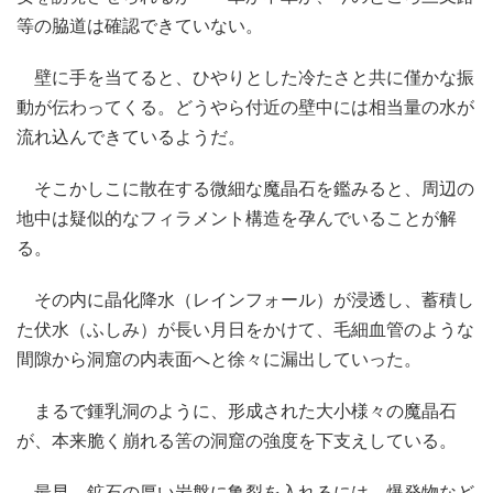
等の脇道は確認できていない。
壁に手を当てると、ひやりとした冷たさと共に僅かな振
動が伝わってくる。どうやら付近の壁中には相当量の水が
流れ込んできているようだ。
そこかしこに散在する微細な魔晶石を鑑みると、周辺の
地中は疑似的なフィラメント構造を孕んでいることが解
る。
その内に晶化降水（レインフォール）が浸透し、蓄積し
た伏水（ふしみ）が長い月日をかけて、毛細血管のような
間隙から洞窟の内表面へと徐々に漏出していった。
まるで鍾乳洞のように、形成された大小様々の魔晶石
が、本来脆く崩れる筈の洞窟の強度を下支えしている。
最早、鉱石の厚い岩盤に亀裂を入れるには、爆発物など