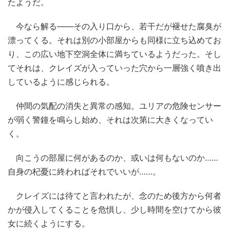
たようだ。
今なら解る――その入り口から、若干だが褪せた腐臭が
漂ってくる。それは別の小部屋からも同様に立ち込めてお
り、この広い地下空洞全体に満ちているようだった。そし
てそれは、クレイズが入っていった穴から一層強く噴き出
しているように感じられる。
仲間の気配の消失と異常の感知。ユリアの危険センサー
が弱く警鐘を鳴らし始め、それは次第に大きくなってい
く。
向こうの部屋に何があるのか、或いは何もないのか……
自身の杞憂に終わればそれでいいが……。
クレイズには待てと言われたが、念のため後方から何者
かが侵入してくることを危惧し、少し時間を空けてから彼
女に続くようにする。