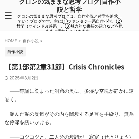
クロンの気ままな思考ブログ|自作小
説と哲学
クロンの気ままな思考ブログは、自作小説と哲学を追求し
ていくブログです。主に①ファンタジー系自作小説、②
哲学（マインド改善系）、③魅力的な書籍の紹介などを気
ままに投稿していきます。
HOME
>
自作小説
>
自作小説
【第1部第2章31節】Crisis Chronicles
2025年3月2日
――静謐に染まった洞窟の奥に、多湿な空塊が静かに逆
巻く。
淀んだ泥の臭気がその内を闊歩する足首を手繰り、無為
な停滞を誘いかける。
――コツコツと、二人分の歩調が、寂寥（せきりょう）