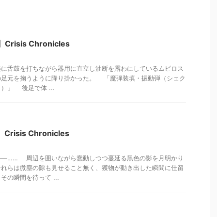
isis Chronicles
舌鼓を打ちながら器用に直立し油断を露わにしているムピロス
の足元を掬うように降り掛かった。 「魔弾装填・振動弾（シェク
」 後足で体 ...
isis Chronicles
―…… 周辺を囲いながら蠢動しつつ蔓延る黑色の影を月明かり
それらは微塵の隙も見せること無く、獲物が動き出した瞬間に仕留
の瞬間を待って ...