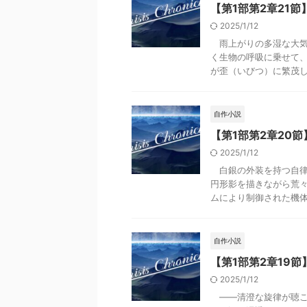
【第1部第2章21節】Cri
2025/1/12
雨上がりの多湿な大気
く生物の呼吸に乗せて
が歪（いびつ）に繁茂し、
自作小説
【第1部第2章20節】Cr
2025/1/12
白銀の外装を持つ自律機
円形影を描きながら荒
ムにより制御された機体は
自作小説
【第1部第2章19節】Cr
2025/1/12
――清澄な旋律が聴こ