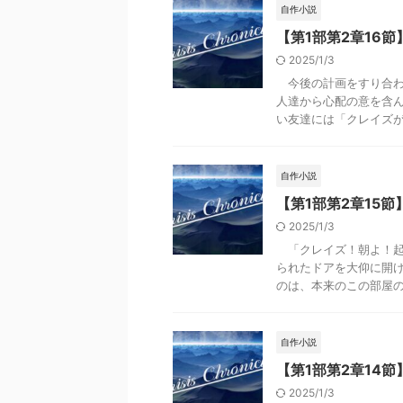
自作小説
【第1部第2章16節】Cr
2025/1/3
今後の計画をすり合わ
人達から心配の意を含
い友達には「クレイズが霊
自作小説
【第1部第2章15節】Cri
2025/1/3
「クレイズ！朝よ！起
られたドアを大仰に開
のは、本来のこの部屋の持
自作小説
【第1部第2章14節】Cr
2025/1/3