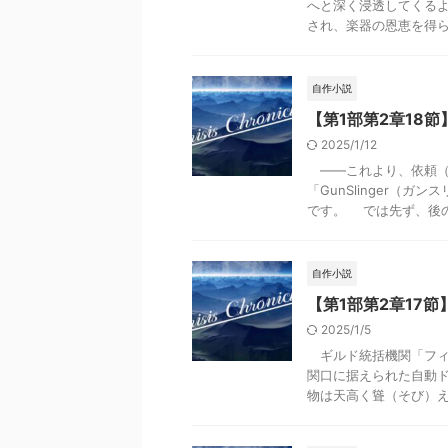
へと深く浸透してくる
され、楽器の恩恵を得られ
自作小説
【第1部第2章18節】Cr
2025/1/12
――これより、依頼（
「GunSlinger（
です。 では先ず、後の説
自作小説
【第1部第2章17節】Cri
2025/1/5
ギルド統括機関「フィ
関口に据えられた自動
物は天高く聳（そび）え立