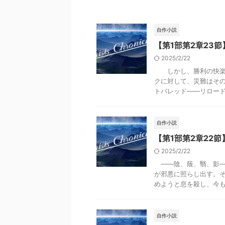
自作小説
【第1部第2章23節】Cr
2025/2/22
しかし、勝利の快楽に
クに対して、災難はそ
トバレッド――リロード）
自作小説
【第1部第2章22節】Cr
2025/2/22
――陰、蔭、翳、影―
が邪悪に照らし出す。
めようと息を殺し、今もそ
自作小説