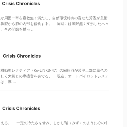
sis Chronicles
が周囲一帯を容赦無く満たし、自然環境特有の褪せた芳香が息衝
、鼻腔から肺の内部を侵食する。 周辺には際限無く変形した木々
その間隙を拭っ ...
isis Chronicles
動型レクティア〈Kα-LINKS-47〉の回転羽が装甲上部に黒色の
々しく大気との摩擦音を奏でる。 現在、オートパイロットシステ
、厚 ...
isis Chronicles
える。 一定の冷たさを含み、しかし瑞（みず）のように心の中