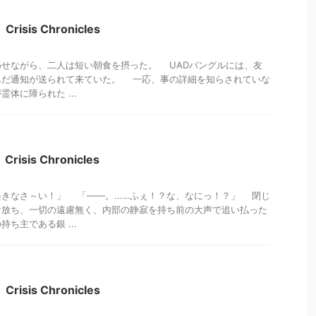
isis Chronicles
せながら、二人は短い朝食を摂った。 UADバングルには、友
んだ通知が送られて来ていた。 一応、事の詳細を知らされていな
体に障られた ...
sis Chronicles
きなさ～い！」 「――。……ふぇ！？な、なにっ！？」 閉じ
け放ち、一切の遠慮無く、内部の静寂を持ち前の大声で追い払った
ち主である銀 ...
isis Chronicles